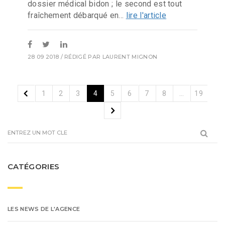
dossier médical bidon ; le second est tout
fraîchement débarqué en...
lire l'article
28 09 2018
/ RÉDIGÉ PAR
LAURENT MIGNON
1
2
3
4
5
6
7
8
…
19
CATÉGORIES
LES NEWS DE L'AGENCE