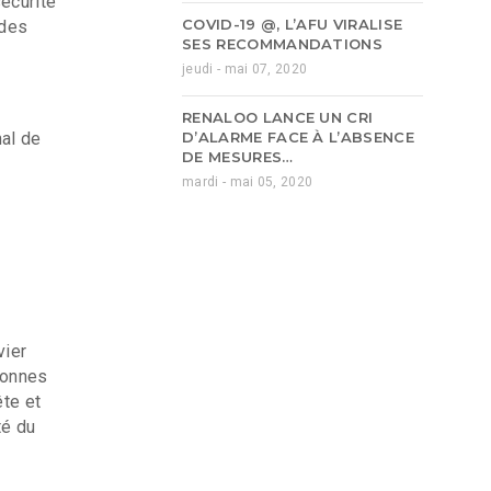
sécurité
COVID-19 @, L’AFU VIRALISE
 des
SES RECOMMANDATIONS
jeudi - mai 07, 2020
RENALOO LANCE UN CRI
D’ALARME FACE À L’ABSENCE
mal de
DE MESURES…
mardi - mai 05, 2020
vier
sonnes
te et
té du