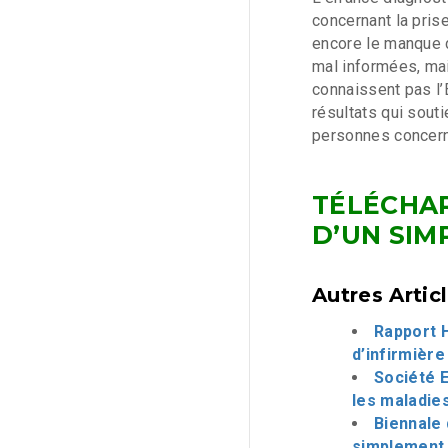
concernant la pris
encore le manque 
mal informées, mai
connaissent pas l’
résultats qui souti
personnes concer
TÉLÉCHA
D’UN SIM
Autres Artic
Rapport H
d’infirmière
Société E
les maladie
Biennale 
simplement 