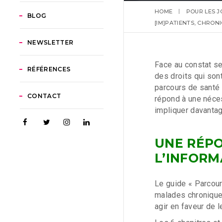
HOME
POUR LES J
BLOG
[IM]PATIENTS, CHRON
NEWSLETTER
Face au constat s
RÉFÉRENCES
des droits qui son
parcours de santé 
CONTACT
répond à une néces
impliquer davantag
UNE RÉPO
L’INFORM
Le guide « Parcour
malades chroniques
agir en faveur de l