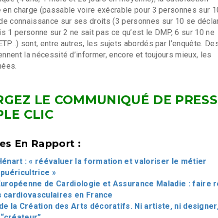
e en charge (passable voire exécrable pour 3 personnes sur 10
de connaissance sur ses droits (3 personnes sur 10 se décla
s 1 personne sur 2 ne sait pas ce qu’est le DMP, 6 sur 10 ne
ETP…) sont, entre autres, les sujets abordés par l’enquête. De
ennent la nécessité d’informer, encore et toujours mieux, les
nées.
RGEZ LE COMMUNIQUÉ DE PRESS
PLE CLIC
les En Rapport :
énart : « réévaluer la formation et valoriser le métier
 puéricultrice »
uropéenne de Cardiologie et Assurance Maladie : faire r
s cardiovasculaires en France
de la Création des Arts décoratifs. Ni artiste, ni designer
“créateur”