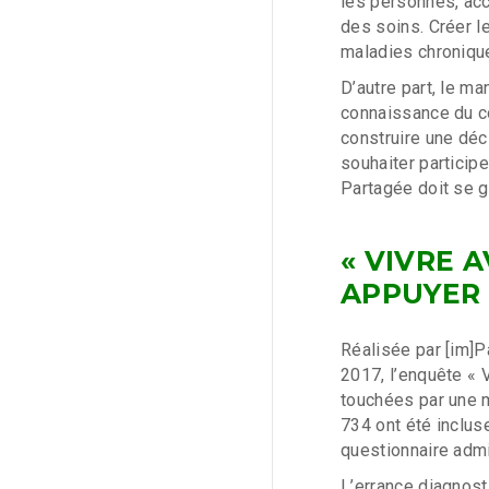
les personnes, acc
des soins. Créer l
maladies chronique
D’autre part, le m
connaissance du co
construire une déc
souhaiter particip
Partagée doit se g
« VIVRE 
APPUYER 
Réalisée par [im]P
2017, l’enquête « 
touchées par une 
734 ont été inclus
questionnaire admi
L’errance diagnost