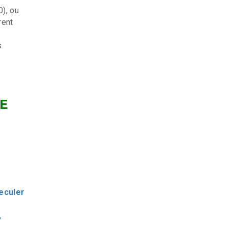
), ou
rent
s
E
eculer
,