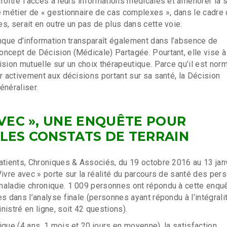
roître l’accès à leurs informations médicales et améliorer la 
e métier de « gestionnaire de cas complexes », dans le cadre
s, serait en outre un pas de plus dans cette voie.
anque d’information transparaît également dans l’absence de
ncept de Décision (Médicale) Partagée. Pourtant, elle vise à
ision mutuelle sur un choix thérapeutique. Parce qu’il est nor
er activement aux décisions portant sur sa santé, la Décision
énéraliser.
AVEC », UNE ENQUÊTE POUR
LES CONSTATS DE TERRAIN
atients, Chroniques & Associés, du 19 octobre 2016 au 13 jan
Vivre avec » porte sur la réalité du parcours de santé des per
maladie chronique. 1 009 personnes ont répondu à cette enquê
es dans l’analyse finale (personnes ayant répondu à l’intégrali
nistré en ligne, soit 42 questions).
ique (4 ans, 1 mois et 20 jours en moyenne), la satisfaction