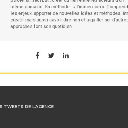
parole, un seul but : créer du lien entre les acteurs d’un
même domaine. Sa méthode : « l’immersion ». Comprend
les enjeux, apporter de nouvelles idées et méthodes, êt
créatif mais aussi savoir dire non et aiguiller sur d’autre
approches font son quotidien.
S TWEETS DE L’AGENCE