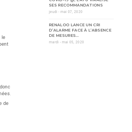
SES RECOMMANDATIONS
jeudi - mai 07, 2020
RENALOO LANCE UN CRI
D’ALARME FACE À L’ABSENCE
DE MESURES…
 le
mardi - mai 05, 2020
pent
 donc
nées.
se de