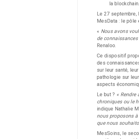
la blockchain
Le 27 septembre, M
MesData : le pôle e
«
Nous avons voul
de connaissances 
Renaloo.
Ce dispositif prop
des connaissances 
sur leur santé, leu
pathologie sur leur
aspects économiq
Le but ?
« Rendre 
chroniques ou le h
indique Nathalie M
nous proposons à 
que nous souhaiton
MesSoins, le secon