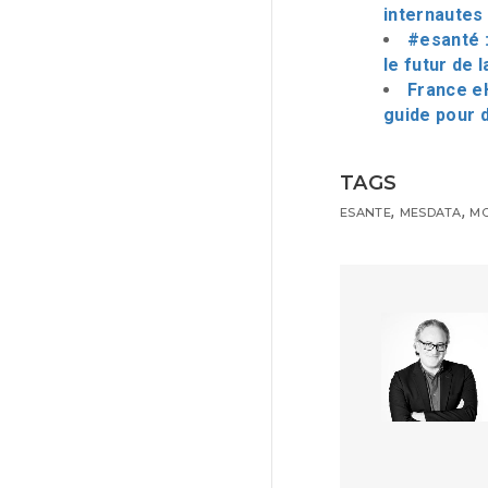
internautes
#esanté :
le futur de
France eH
guide pour 
TAGS
,
,
ESANTE
MESDATA
MO