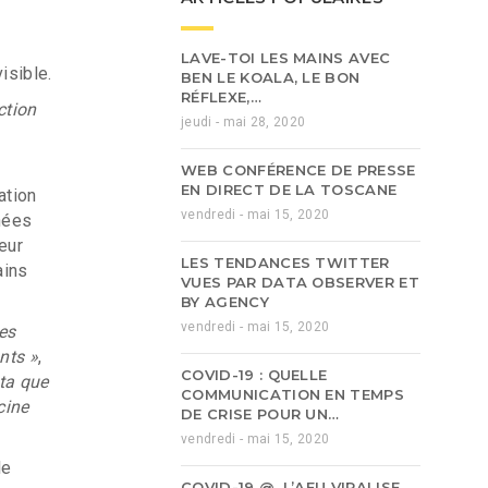
LAVE-TOI LES MAINS AVEC
isible.
BEN LE KOALA, LE BON
RÉFLEXE,…
ction
jeudi - mai 28, 2020
WEB CONFÉRENCE DE PRESSE
EN DIRECT DE LA TOSCANE
ation
vendredi - mai 15, 2020
nées
eur
LES TENDANCES TWITTER
ains
VUES PAR DATA OBSERVER ET
BY AGENCY
vendredi - mai 15, 2020
es
nts »
,
COVID-19 : QUELLE
êta que
COMMUNICATION EN TEMPS
cine
DE CRISE POUR UN…
vendredi - mai 15, 2020
le
COVID-19 @, L’AFU VIRALISE