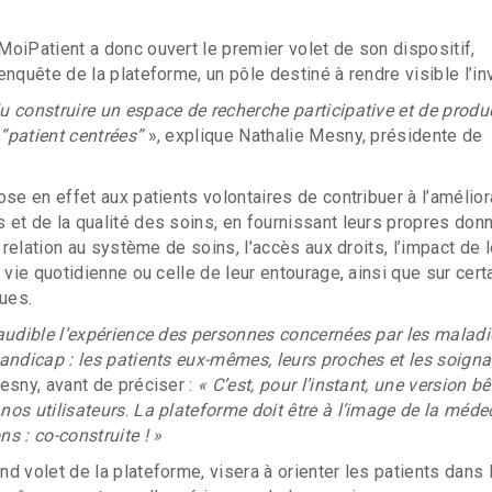
.
oiPatient a donc ouvert le premier volet de son dispositif,
nquête de la plateforme, un pôle destiné à rendre visible l’inv
u construire
un espace de recherche participative et de produ
“patient centrées”
», explique Nathalie Mesny, présidente de
ose en effet aux patients volontaires de contribuer à l’amélior
et de la qualité des soins, en fournissant leurs propres don
r relation au système de soins, l’accès aux droits, l’impact de l
 vie quotidienne ou celle de leur entourage, ainsi que sur cert
ues.
audible l’expérience des personnes concernées par les maladi
andicap : les patients eux-mêmes, leurs proches et les soigna
esny, avant de préciser :
« C’est, pour l’instant, une version b
nos utilisateurs
.
La plateforme doit être à l’image de la méde
s : co-construite ! »
d volet de la plateforme, visera à orienter les patients dans 