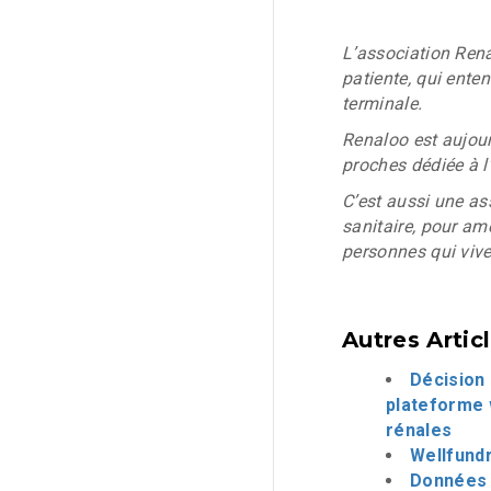
L’association Renal
patiente, qui ente
terminale.
Renaloo est aujou
proches dédiée à l’
C’est aussi une as
sanitaire, pour am
personnes qui viv
Autres Artic
Décision 
plateforme 
rénales
Wellfundr
Données d