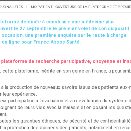
OURNALISTES
MOIPATIENT : OUVERTURE DE LA PLATEFORME ET PREMIÈ
lateforme destinée à construire une médecine plus
ouvert le 27 septembre le premier volet de son dispositif 
 occasion, une première enquête sur le reste à charge
e en ligne pour France Assos Santé.
plateforme de recherche participative, citoyenne et in
o, cette plateforme, inédite en son genre en France, a pour amb
r à la production de nouveaux savoirs issus des patients eu
r leur expérience,
leur participation à l’évaluation et aux évolutions du système 
oignant de leurs vies avec la maladie et en posant les questi
ent,
outes les garanties éthiques, de sécurité et de confidentialité
t la protection des données des patients, notamment en recou