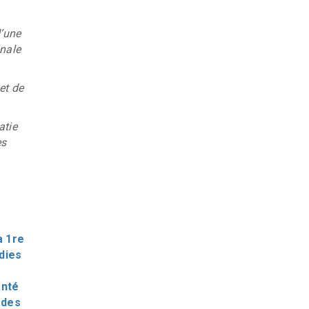
d’une
énale
et de
atie
es
a 1re
dies
anté
 des