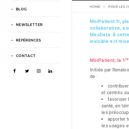
HOME
POUR LES J
BLOG
MoiPatient.fr, p
NEWSLETTER
collaborative, a 
MesData. À cette
RÉFÉRENCES
invisible est mis
CONTACT
re
MoiPatient, la 1
Initiée par Renalo
de :
contribue
et centrés su
favoriser 
santé, en tém
les préoccup
apporter t
les usages e