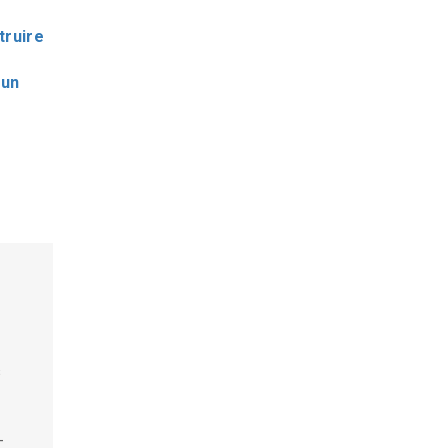
truire
 un
s
-