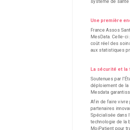
système de santé g
Une première enq
France Assos Santé
MesData. Celle-ci p
coût réel des soin
aux statistiques pr
La sécurité et l
Soutenues par l’Ét
déploiement de la 
Mesdata garantisse
Afin de faire vivr
partenaires innova
Spécialisée dans 
technologie de la b
MoiPatient pour tr