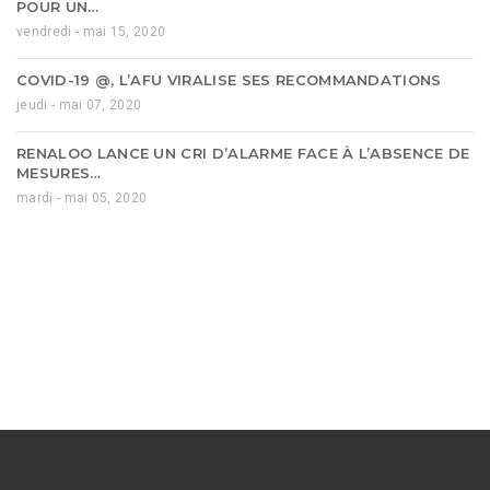
POUR UN…
vendredi - mai 15, 2020
COVID-19 @, L’AFU VIRALISE SES RECOMMANDATIONS
jeudi - mai 07, 2020
RENALOO LANCE UN CRI D’ALARME FACE À L’ABSENCE DE
MESURES…
mardi - mai 05, 2020