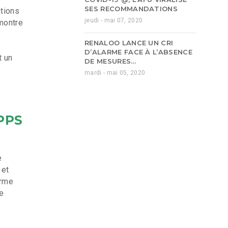
SES RECOMMANDATIONS
ations
jeudi - mai 07, 2020
montre
RENALOO LANCE UN CRI
D’ALARME FACE À L’ABSENCE
t un
DE MESURES…
mardi - mai 05, 2020
S
PPS
e
 et
orme
e