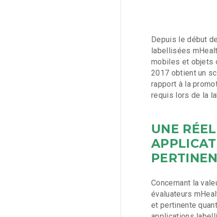
Depuis le début de
labellisées mHealt
mobiles et objets 
2017 obtient un s
rapport à la promo
requis lors de la 
UNE RÉEL
APPLICAT
PERTINE
Concernant la valeu
évaluateurs mHealt
et pertinente quant
applications label