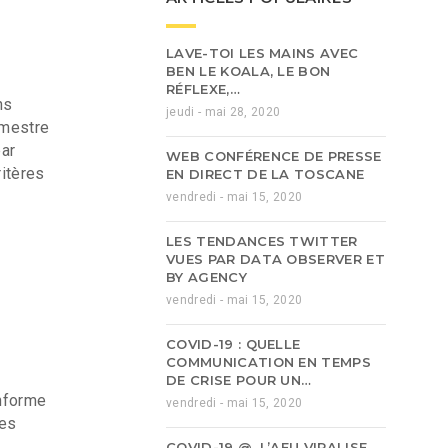
LAVE-TOI LES MAINS AVEC
BEN LE KOALA, LE BON
RÉFLEXE,…
ns
jeudi - mai 28, 2020
imestre
par
WEB CONFÉRENCE DE PRESSE
ritères
EN DIRECT DE LA TOSCANE
vendredi - mai 15, 2020
LES TENDANCES TWITTER
VUES PAR DATA OBSERVER ET
BY AGENCY
vendredi - mai 15, 2020
COVID-19 : QUELLE
COMMUNICATION EN TEMPS
DE CRISE POUR UN…
nforme
vendredi - mai 15, 2020
les
COVID-19 @, L’AFU VIRALISE