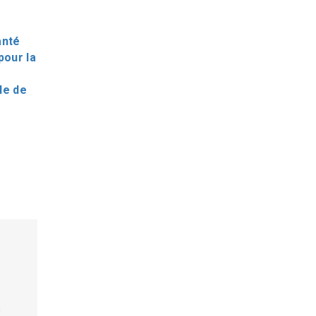
,
anté
pour la
le de
s