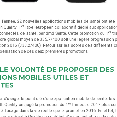
 l’année, 22 nouvelles applications mobiles de santé ont été
er
h Quality, 1
label européen collaboratif dédié aux applicatio
er
connectés de santé, par dmd Santé. Cette promotion du 1
tr
core global moyen de 335,7/400 soit une légère progression 
tion 2016 (333,2/400). Retour sur les scores des différents c
labellisation de ces deux premières promotions.
LE VOLONTÉ DE PROPOSER DES
IONS MOBILES UTILES ET
NTES
r d’usage, le point clé d’une application mobile de santé, les
er
h Quality ont jugé la promotion du 1
trimestre 2017 plus co
 à l’usage dans la vie réelle que la promotion 2016. En effet, 
lisées mHealth Quality en ce début d’année ont obtenu la note