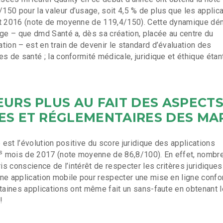
50 pour la valeur d’usage, soit 4,5 % de plus que les applic
nt 2016 (note de moyenne de 119,4/150). Cette dynamique dé
age – que dmd Santé a, dès sa création, placée au centre du
tion – est en train de devenir le standard d’évaluation des
s de santé ; la conformité médicale, juridique et éthique étan
EURS PLUS AU FAIT DES ASPECT
ES ET RÉGLEMENTAIRES DES MA
e est l’évolution positive du score juridique des applications
s
mois de 2017 (note moyenne de 86,8/100). En effet, nombr
ris conscience de l’intérêt de respecter les critères juridiques
ne application mobile pour respecter une mise en ligne conf
rtaines applications ont même fait un sans-faute en obtenant l
!