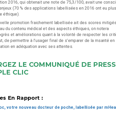
tion 2016, qui obtenait une note de 75,3/100, avait une consc
enjeux (70 % des applications labellisées en 2016 ont eu plu
e éthique).
velle promotion fraichement labellisée ait des scores mitigé
au du contenu médical et des aspects éthiques, on notera
rès et améliorations quant à la volonté de respecter les crit
ut, de permettre à l’usager final de s’emparer de la msanté en
cation en adéquation avec ses attentes.
RGEZ LE COMMUNIQUÉ DE PRESS
PLE CLIC
les En Rapport :
oc, votre nouveau docteur de poche, labellisée par mHea