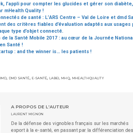
k, l’appli pour compter les glucides et gérer son diabète
ar mHealth Quality !
nnectés de santé : L’ARS Centre – Val de Loire et dmd S
nt des critères fiables d’évaluation adaptés aux usages 
aque type d’objet connecté.
de la Santé Mobile 2017 : au cœur de la Journée Nationa
 en Santé !
rtup : and the winner is… les patients !
,
,
,
,
DMD
DMD SANTÉ
E-SANTÉ
LABEL MHQ
MHEALTHQUALITY
A PROPOS DE L'AUTEUR
LAURENT MIGNON
De la défense des vignobles français sur les marchés
export à la e-santé, en passant par la différenciation de