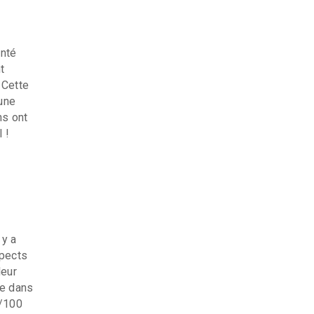
anté
t
 Cette
 une
ns ont
 !
 y a
spects
leur
re dans
0/100