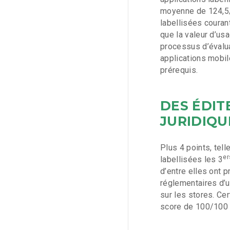
moyenne de 124,5/1
labellisées coura
que la valeur d’us
processus d’évalua
applications mobile
prérequis.
DES ÉDIT
JURIDIQU
Plus 4 points, tell
er
labellisées les 3
d’entre elles ont p
réglementaires d’u
sur les stores. Ce
score de 100/100 