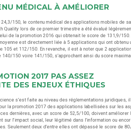
NU MÉDICAL À AMÉLIORER
124,3/150, le contenu médical des applications mobiles de s
h Quality lors de ce premier trimestre a été évalué légèremen
elui de la promotion 2016 qui obtenait le score de 131,9/150.
moyenne est directement liée à 5 applications qui ont obtenu
e 105 et 112/150. En revanche, il est à noter que 2 applicatio
e 140/150 voire 141/150, s’approchant ainsi du score maximal
OTION 2017 PAS ASSEZ
TE DES ENJEUX ÉTHIQUES
cience s’est faite au niveau des réglementations juridiques, il
pour la promotion 2017 des applications labellisées sur les a
, ces dernières, avec un score de 52,5/100, doivent améliorer 
t sur l’impact social, leur légitimé dans l’information ou enco
ées. Seulement deux d’entre elles ont dépassé le score de 8