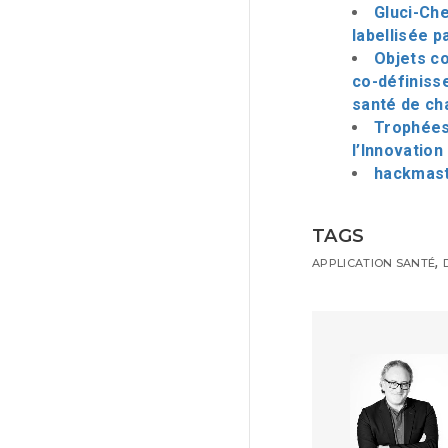
Gluci-Che
labellisée p
Objets co
co-définisse
santé de ch
Trophées 
l’Innovation
hackmasta
TAGS
,
APPLICATION SANTÉ