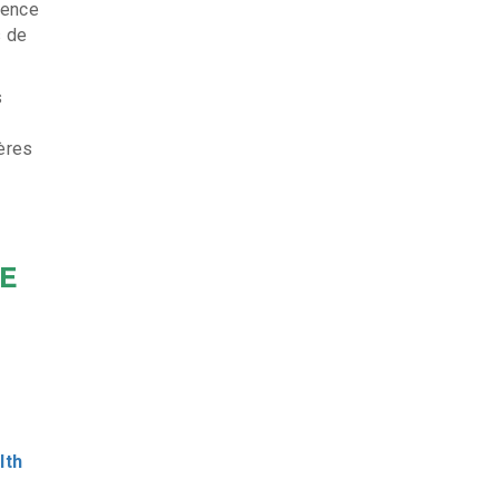
ience
s de
s
ères
E
lth