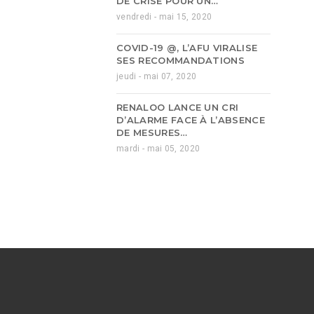
DE CRISE POUR UN…
vendredi - mai 15, 2020
COVID-19 @, L’AFU VIRALISE
SES RECOMMANDATIONS
jeudi - mai 07, 2020
RENALOO LANCE UN CRI
D’ALARME FACE À L’ABSENCE
DE MESURES…
mardi - mai 05, 2020