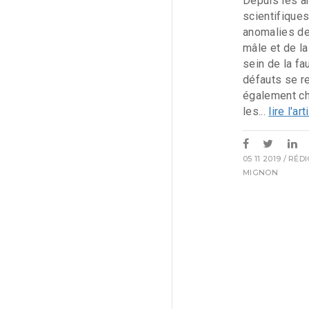
Depuis les a
scientifique
anomalies de 
mâle et de la
sein de la f
défauts se r
également c
les...
lire l'art
05 11 2019
/ RÉD
MIGNON