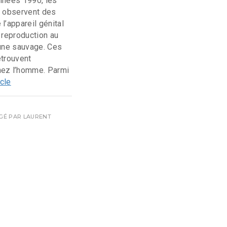
nnées 1990, les
s observent des
l’appareil génital
 reproduction au
aune sauvage. Ces
etrouvent
hez l’homme. Parmi
icle
IGÉ PAR
LAURENT