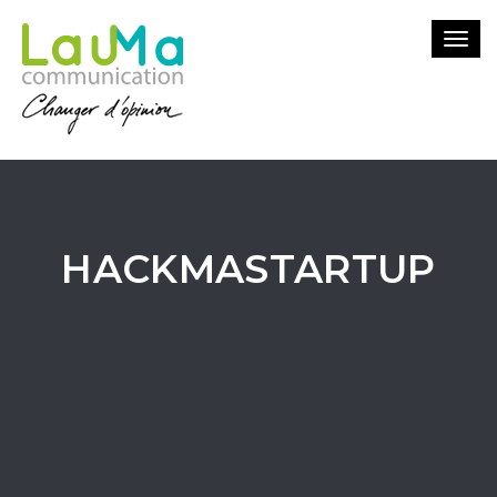
Togg
navi
HACKMASTARTUP