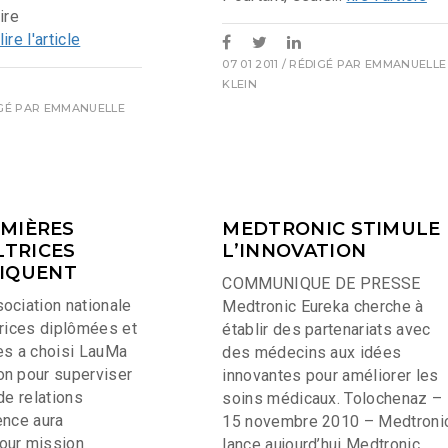
ire
lire l'article
07 01 2011
/ RÉDIGÉ PAR
EMMANUELLE
KLEIN
IGÉ PAR
EMMANUELLE
RMIÈRES
MEDTRONIC STIMULE
LTRICES
L’INNOVATION
IQUENT
COMMUNIQUE DE PRESSE
ociation nationale
Medtronic Eureka cherche à
trices diplômées et
établir des partenariats avec
es a choisi LauMa
des médecins aux idées
n pour superviser
innovantes pour améliorer les
de relations
soins médicaux. Tolochenaz –
ence aura
15 novembre 2010 – Medtroni
our mission
lance aujourd’hui Medtronic