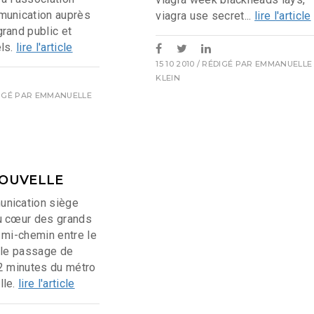
munication auprès
viagra use secret...
lire l'article
rand public et
ls.
lire l'article
15 10 2010
/ RÉDIGÉ PAR
EMMANUELLE
KLEIN
IGÉ PAR
EMMANUELLE
OUVELLE
nication siège
u cœur des grands
 mi-chemin entre le
 le passage de
à 2 minutes du métro
lle.
lire l'article