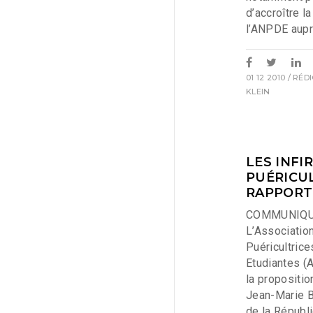
d’accroître l
l’ANPDE aupr
01 12 2010
/ RÉD
KLEIN
LES INFI
PUÉRICUL
RAPPORT
COMMUNIQU
L’Associatio
Puéricultric
Etudiantes (
la propositio
Jean-Marie B
de la Républ