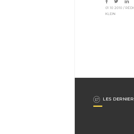
01 10 2010
/ RÉD
KLEIN
LES DERNIER