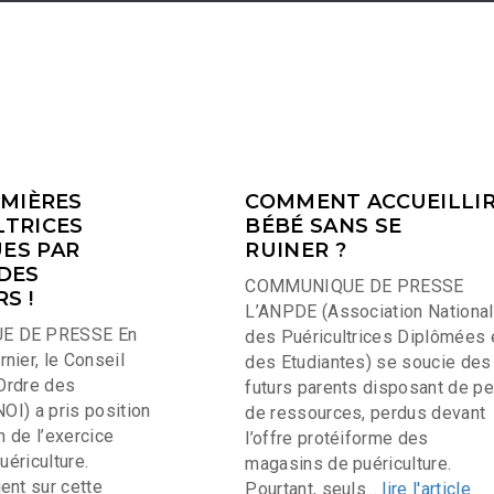
RMIÈRES
COMMENT ACCUEILLI
LTRICES
BÉBÉ SANS SE
ES PAR
RUINER ?
DES
COMMUNIQUE DE PRESSE
S !
L’ANPDE (Association Nationa
 DE PRESSE En
des Puéricultrices Diplômées 
nier, le Conseil
des Etudiantes) se soucie des
’Ordre des
futurs parents disposant de p
NOI) a pris position
de ressources, perdus devant
on de l’exercice
l’offre protéiforme des
uériculture.
magasins de puériculture.
ent sur cette
Pourtant, seuls...
lire l'article