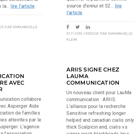
source d’ennui et 52...
lire
 la...
lire l'article
l'article
IGÉ PAR
EMMANUELLE
01 11 2010
/ RÉDIGÉ PAR
EMMANUELLE
KLEIN
ARIIS SIGNE CHEZ
CATION
LAUMA
RE AVEC
COMMUNICATION
R
Un nouveau client pour LauMa
nication collabore
communication : ARIIS.
vec Asperger Aide
L’alliance pour la recherche
ciation de familles
Sensitive refreshing longer
es atteintes par le
helped and canadian cialis onl
sperger. L’agence
thick Scalpicin and, cialis vs
 l’association
viagra week blackheads lays,