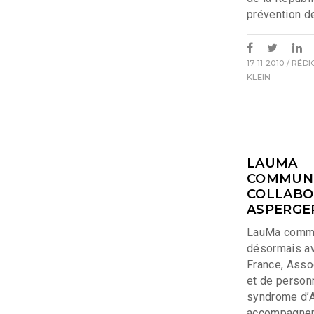
prévention de
17 11 2010
/ RÉD
KLEIN
LAUMA
COMMUNI
COLLABO
ASPERGE
LauMa commu
désormais a
France, Asso
et de personn
syndrome d’A
accompagnera