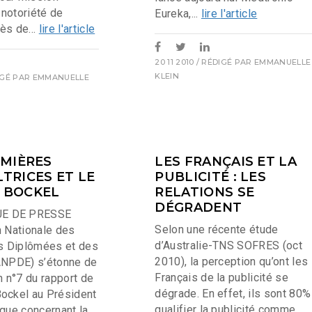
a notoriété de
Eureka,...
lire l'article
ès de...
lire l'article
20 11 2010
/ RÉDIGÉ PAR
EMMANUELLE
KLEIN
IGÉ PAR
EMMANUELLE
RMIÈRES
LES FRANÇAIS ET LA
TRICES ET LE
PUBLICITÉ : LES
 BOCKEL
RELATIONS SE
DÉGRADENT
E DE PRESSE
Selon une récente étude
n Nationale des
d’Australie-TNS SOFRES (oct
es Diplômées et des
2010), la perception qu’ont les
ANPDE) s’étonne de
Français de la publicité se
n n°7 du rapport de
dégrade. En effet, ils sont 80%
ockel au Président
qualifier la publicité comme
ique concernant la