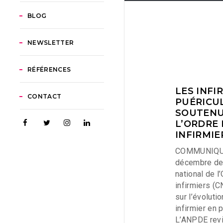
BLOG
NEWSLETTER
RÉFÉRENCES
LES INFI
CONTACT
PUÉRICU
SOUTENU
L’ORDRE 
INFIRMIER
COMMUNIQUE
décembre der
national de l
infirmiers (C
sur l’évoluti
infirmier en p
L’ANPDE revi