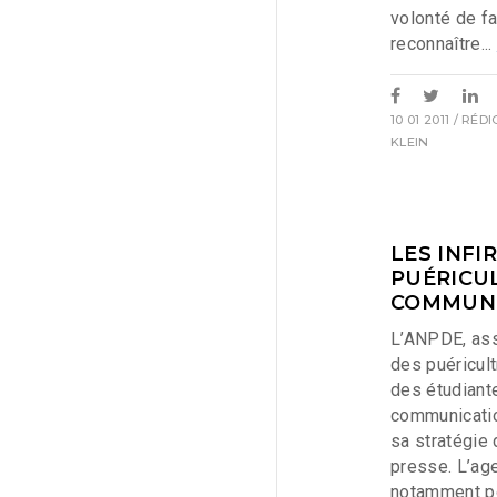
volonté de fa
reconnaître...
10 01 2011
/ RÉD
KLEIN
LES INFI
PUÉRICU
COMMUN
L’ANPDE, ass
des puéricul
des étudiant
communicatio
sa stratégie 
presse. L’ag
notamment p