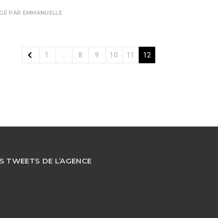
IGÉ PAR
EMMANUELLE
1
…
8
9
10
11
12
S TWEETS DE L’AGENCE