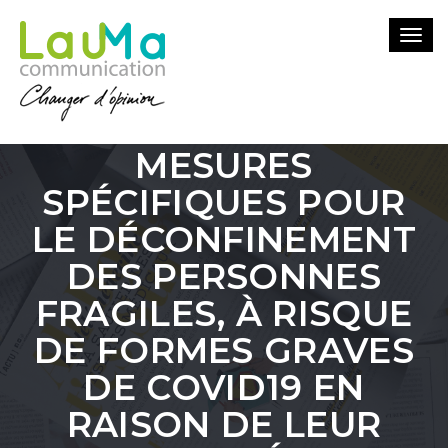
Togg
RENALOO LANCE UN
navi
CRI D’ALARME FACE À
L’ABSENCE DE
MESURES
SPÉCIFIQUES POUR
LE DÉCONFINEMENT
DES PERSONNES
FRAGILES, À RISQUE
DE FORMES GRAVES
DE COVID19 EN
RAISON DE LEUR