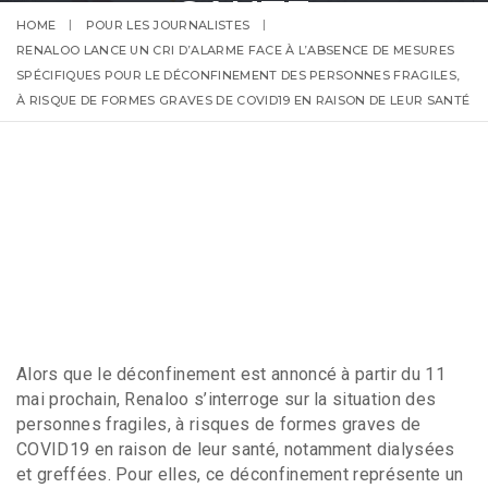
SANTÉ
HOME
POUR LES JOURNALISTES
05 MAI 2020
/ PAR
LAURENT MIGNON
RENALOO LANCE UN CRI D’ALARME FACE À L’ABSENCE DE MESURES
SPÉCIFIQUES POUR LE DÉCONFINEMENT DES PERSONNES FRAGILES,
À RISQUE DE FORMES GRAVES DE COVID19 EN RAISON DE LEUR SANTÉ
Alors que le déconfinement est annoncé à partir du 11
mai prochain, Renaloo s’interroge sur la situation des
personnes fragiles, à risques de formes graves de
COVID19 en raison de leur santé, notamment dialysées
et greffées. Pour elles, ce déconfinement représente un