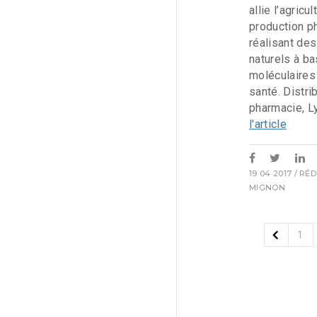
allie l’agricu
production p
réalisant de
naturels à b
moléculaires
santé. Distr
pharmacie, Ly
l'article
19 04 2017
/ RÉ
MIGNON
1