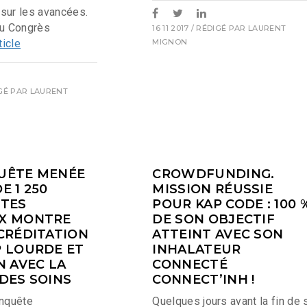
t sur les avancées.
du Congrès
16 11 2017
/ RÉDIGÉ PAR
LAURENT
rticle
MIGNON
IGÉ PAR
LAURENT
UÊTE MENÉE
CROWDFUNDING.
E 1 250
MISSION RÉUSSIE
STES
POUR KAP CODE : 100 
X MONTRE
DE SON OBJECTIF
CRÉDITATION
ATTEINT AVEC SON
P LOURDE ET
INHALATEUR
N AVEC LA
CONNECTÉ
DES SOINS
CONNECT’INH !
enquête
Quelques jours avant la fin de 