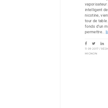
vaporisateur
intelligent d
nicotine, vien
tour de table
fonds d’un mi
permettre...
l
11 09 2017
/ RÉD
MIGNON