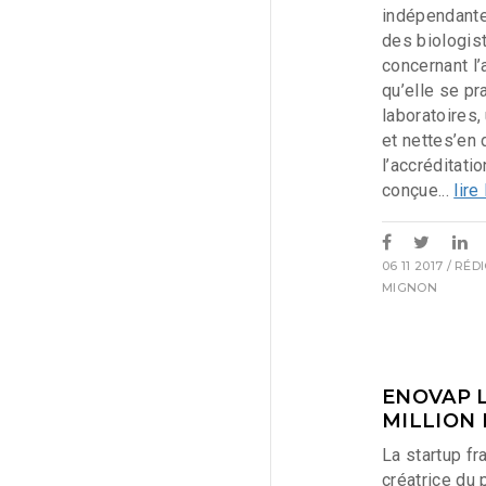
indépendante
des biologis
concernant l’
qu’elle se pr
laboratoires,
et nettes’en 
l’accréditatio
conçue...
lire 
06 11 2017
/ RÉD
MIGNON
ENOVAP L
MILLION
La startup fr
créatrice du 