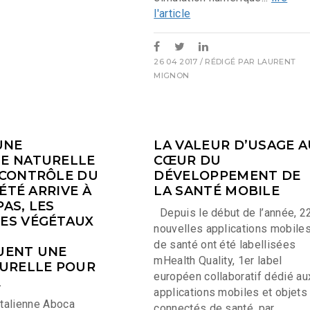
l'article
26 04 2017
/ RÉDIGÉ PAR
LAURENT
MIGNON
UNE
LA VALEUR D’USAGE A
E NATURELLE
CŒUR DU
 CONTRÔLE DU
DÉVELOPPEMENT DE
’ÉTÉ ARRIVE À
LA SANTÉ MOBILE
AS, LES
Depuis le début de l’année, 2
ES VÉGÉTAUX
nouvelles applications mobile
de santé ont été labellisées
UENT UNE
mHealth Quality, 1er label
TURELLE POUR
européen collaboratif dédié au
É
applications mobiles et objets
italienne Aboca
connectés de santé, par