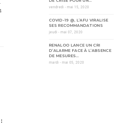
DE CRISE POUR UN…
r
vendredi - mai 15, 2020
4
COVID-19 @, L’AFU VIRALISE
SES RECOMMANDATIONS
jeudi - mai 07, 2020
RENALOO LANCE UN CRI
D’ALARME FACE À L’ABSENCE
DE MESURES…
mardi - mai 05, 2020
: