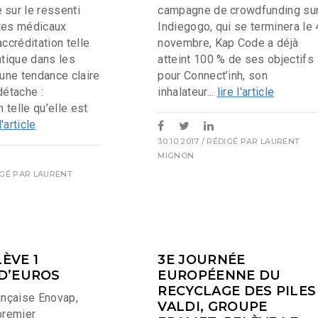
 sur le ressenti
campagne de crowdfunding su
tes médicaux
Indiegogo, qui se terminera le 
accréditation telle
novembre, Kap Code a déjà
atique dans les
atteint 100 % de ses objectifs
 une tendance claire
pour Connect’inh, son
détache :
inhalateur...
lire l'article
n telle qu’elle est
l'article
30 10 2017
/ RÉDIGÉ PAR
LAURENT
MIGNON
IGÉ PAR
LAURENT
ÈVE 1
3E JOURNÉE
 D’EUROS
EUROPÉENNE DU
RECYCLAGE DES PILES 
ançaise Enovap,
VALDI, GROUPE
premier