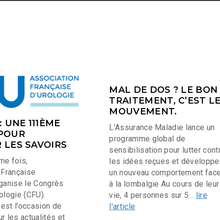
MAL DE DOS ? LE BON
TRAITEMENT, C’EST L
MOUVEMENT.
: UNE 111ÈME
L’Assurance Maladie lance un
 POUR
programme global de
 LES SAVOIRS
sensibilisation pour lutter cont
me fois,
les idées reçues et développe
 Française
un nouveau comportement fac
rganise le Congrès
à la lombalgie Au cours de leur
ologie (CFU).
vie, 4 personnes sur 5...
lire
est l’occasion de
l'article
r les actualités et