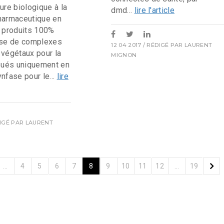
lture biologique à la
dmd...
lire l'article
harmaceutique en
s produits 100%
ase de complexes
12 04 2017
/ RÉDIGÉ PAR
LAURENT
 végétaux pour la
MIGNON
ibués uniquement en
nfase pour le...
lire
DIGÉ PAR
LAURENT
…
4
5
6
7
8
9
10
11
12
…
19