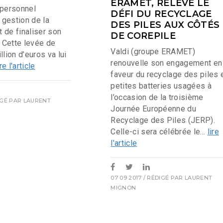
ERAMET, RELÈVE LE
 personnel
DÉFI DU RECYCLAGE
e gestion de la
DES PILES AUX CÔTÉS
t de finaliser son
DE COREPILE
. Cette levée de
Valdi (groupe ERAMET)
llion d’euros va lui
renouvelle son engagement en
ire l'article
faveur du recyclage des piles 
petites batteries usagées à
l’occasion de la troisième
IGÉ PAR
LAURENT
Journée Européenne du
Recyclage des Piles (JERP).
Celle-ci sera célébrée le...
lire
l'article
07 09 2017
/ RÉDIGÉ PAR
LAURENT
MIGNON