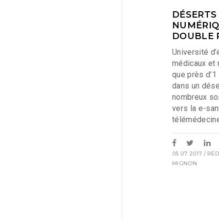
DÉSERTS
NUMÉRIQU
DOUBLE P
Université d
médicaux et 
que près d’1 
dans un dése
nombreux son
vers la e-san
télémédecine
05 07 2017
/ RÉ
MIGNON