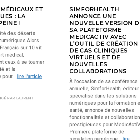
 MÉDICAUX ET
SIMFORHEALTH
ES : LA
ANNONCE UNE
EINE !
NOUVELLE VERSION D
SA PLATEFORME
’été des déserts
MEDICACTIV AVEC
numériques Alors
L’OUTIL DE CRÉATION
Français sur 10 vit
DE CAS CLINIQUES
rt médical,
VIRTUELS ET DE
t ceux à se tourner
NOUVELLES
té et la
COLLABORATIONS
 pour...
lire l'article
À l’occasion de sa conférence
annuelle, SimforHealth, éditeur
spécialisé dans les solutions
DIGÉ PAR
LAURENT
numériques pour la formation 
santé, annonce de nouvelles
fonctionnalités et collaboratio
prestigieuses pour MedicActiV
Première plateforme de
simulation numérique...
lire