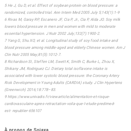
5 He J, Gu D, et al. Effect of soybean protein on blood pressure: a
randomized, controlled trial. Ann Intern Med 2005 July 5;143(1):1-9
6 Rivas M, Garay RP, Escanero JF, Cia P, Jr., Cia P, Alda JO. Soy milk
lowers blood pressure in men and women with mild to moderate
essential hypertension. J Nutr 2002 July;132(7):1900-2.
7 Yang G, Shu XO, et al. Longitudinal study of soy food intake and
blood pressure among middle-aged and elderly Chinese women. Am J
Clin Nutr 2005 May;81(5):1012-7.
8 Richardson SI, Steffen LM, Swett K, Smith C, Burke L, Zhou X,
Shikany JM, Rodriguez CJ. Dietary total isoflavone intake is
associated with lower systolic blood pressure: the Coronary Artery
Risk Development in Young Adults (CARDIA) study. J Clin Hypertens
(Greenwich) 2016;18:778–83.
9 https://www.univadis.fr/viewarticle/alimentation-et-risque-
cardiovasculaire-apres-retractation-voila-que-l-etude-predimed-
est- republier-656107
À propos de Sojaxa