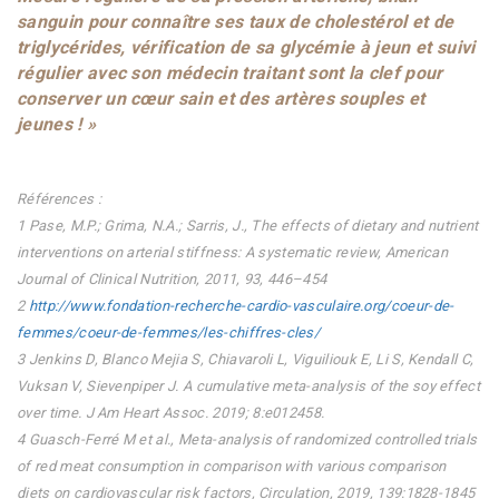
sanguin pour connaître ses taux de cholestérol et de
triglycérides, vérification de sa glycémie à jeun et suivi
régulier avec son médecin traitant sont la clef pour
conserver un cœur sain et des artères souples et
jeunes ! »
Références
:
1 Pase, M.P.; Grima, N.A.; Sarris, J., The effects of dietary and nutrient
interventions on arterial stiffness: A systematic review, American
Journal of Clinical Nutrition, 2011, 93, 446–454
2
http://www.fondation-recherche-cardio-vasculaire.org/coeur-de-
femmes/coeur-de-femmes/les-chiffres-cles/
3 Jenkins D, Blanco Mejia S, Chiavaroli L, Viguiliouk E, Li S, Kendall C,
Vuksan V, Sievenpiper J. A cumulative meta-analysis of the soy effect
over time. J Am Heart Assoc. 2019; 8:e012458.
4 Guasch-Ferré M et al., Meta-analysis of randomized controlled trials
of red meat consumption in comparison with various comparison
diets on cardiovascular risk factors, Circulation, 2019, 139:1828-1845