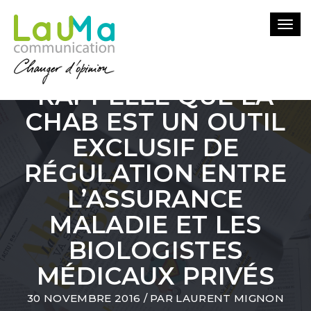
Togg
LE SYNDICAT DES
navi
BIOLOGISTES
RAPPELLE QUE LA
CHAB EST UN OUTIL
EXCLUSIF DE
RÉGULATION ENTRE
L’ASSURANCE
MALADIE ET LES
BIOLOGISTES
MÉDICAUX PRIVÉS
30 NOVEMBRE 2016
/ PAR
LAURENT MIGNON