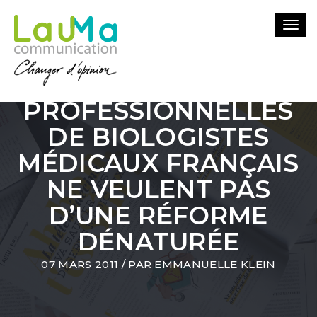
Togg
navi
LES ORGANISATIONS
PROFESSIONNELLES
DE BIOLOGISTES
MÉDICAUX FRANÇAIS
NE VEULENT PAS
D’UNE RÉFORME
DÉNATURÉE
07 MARS 2011
/ PAR
EMMANUELLE KLEIN