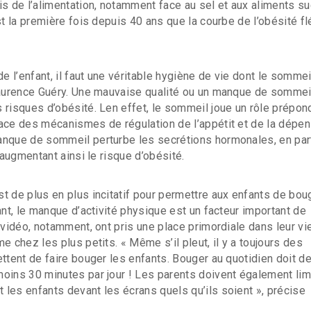
is de l’alimentation, notamment face au sel et aux aliments su
st la première fois depuis 40 ans que la courbe de l’obésité flé
de l’enfant, il faut une véritable hygiène de vie dont le sommeil
Laurence Guéry. Une mauvaise qualité ou un manque de sommei
 risques d’obésité. Len effet, le sommeil joue un rôle prépon
ace des mécanismes de régulation de l’appétit et de la dépe
nque de sommeil perturbe les secrétions hormonales, en part
, augmentant ainsi le risque d’obésité.
t de plus en plus incitatif pour permettre aux enfants de bou
ant, le manque d’activité physique est un facteur important de
x vidéo, notamment, ont pris une place primordiale dans leur vi
e chez les plus petits. « Même s’il pleut, il y a toujours des
ettent de faire bouger les enfants. Bouger au quotidien doit d
oins 30 minutes par jour ! Les parents doivent également limi
les enfants devant les écrans quels qu’ils soient », précise