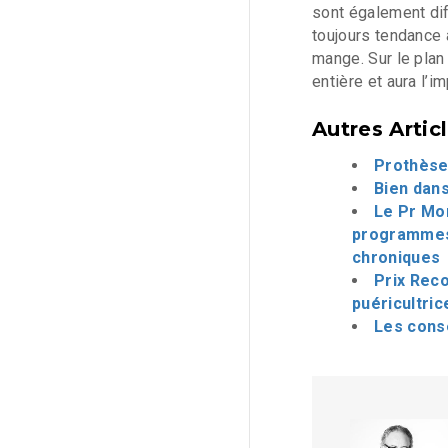
sont également dif
toujours tendance à
mange. Sur le plan 
entière et aura l’i
Autres Artic
Prothèses
Bien dans
Le Pr Mo
programmes 
chroniques
Prix Reco
puéricultric
Les cons