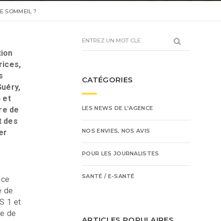
DE SOMMEIL ?
tion
rices,
s
CATÉGORIES
Guéry,
 et
LES NEWS DE L'AGENCE
re de
t des
NOS ENVIES, NOS AVIS
er
POUR LES JOURNALISTES
SANTÉ / E-SANTÉ
nce
e de
S 1 et
se de
ARTICLES POPULAIRES