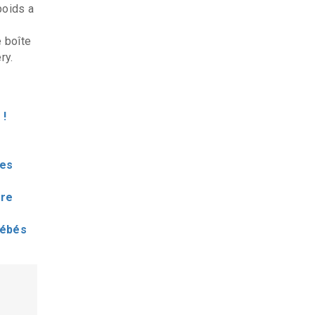
poids a
e boîte
ry.
 !
res
ère
bébés