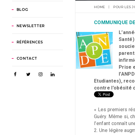
HOME
POUR LES J
BLOG
COMMUNIQUE DE
NEWSLETTER
L’anné
Santé)
RÉFÉRENCES
soucie
parent
CONTACT
infirm
Prise 
l’ANPD
Etudiantes), rec
contre l’obésité 
« Les premiers ré
Guéry. Même si, ch
l’enfant connaît u
2. Une légère augm