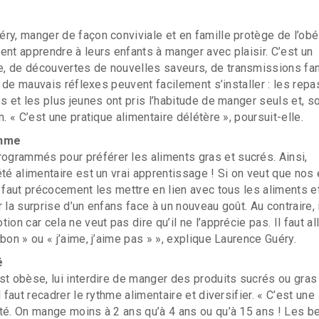
ry, manger de façon conviviale et en famille protège de l’obés
ent apprendre à leurs enfants à manger avec plaisir. C’est un
, de découvertes de nouvelles saveurs, de transmissions fam
r, de mauvais réflexes peuvent facilement s’installer : les repa
s et les plus jeunes ont pris l’habitude de manger seuls et, s
n. « C’est une pratique alimentaire délétère », poursuit-elle.
thme
grammés pour préférer les aliments gras et sucrés. Ainsi,
été alimentaire est un vrai apprentissage ! Si on veut que nos
l faut précocement les mettre en lien avec tous les aliments e
 la surprise d’un enfans face à un nouveau goût. Au contraire, i
ion car cela ne veut pas dire qu’il ne l’apprécie pas. Il faut al
bon » ou « j’aime, j’aime pas » », explique Laurence Guéry.
é
st obèse, lui interdire de manger des produits sucrés ou gras 
l faut recadrer le rythme alimentaire et diversifier. « C’est une
té. On mange moins à 2 ans qu’à 4 ans ou qu’à 15 ans ! Les b