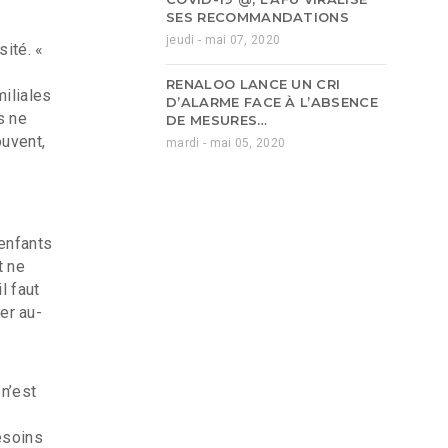
SES RECOMMANDATIONS
jeudi - mai 07, 2020
ité. «
RENALOO LANCE UN CRI
iliales
D’ALARME FACE À L’ABSENCE
s ne
DE MESURES…
ouvent,
mardi - mai 05, 2020
 enfants
t ne
l faut
ler au-
n’est
esoins