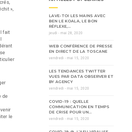
crés,
chit »,
LAVE-TOI LES MAINS AVEC
BEN LE KOALA, LE BON
RÉFLEXE,…
 fait
jeudi - mai 28, 2020
l
dérant
WEB CONFÉRENCE DE PRESSE
EN DIRECT DE LA TOSCANE
nse
vendredi - mai 15, 2020
iculier
LES TENDANCES TWITTER
VUES PAR DATA OBSERVER ET
BY AGENCY
ger
vendredi - mai 15, 2020
e de
COVID-19 : QUELLE
COMMUNICATION EN TEMPS
evenir
DE CRISE POUR UN…
ter le
vendredi - mai 15, 2020
COVID-19 @, L’AFU VIRALISE