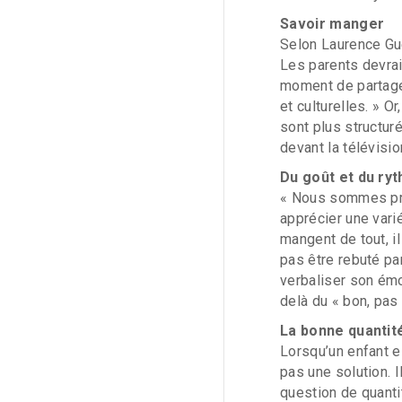
Savoir manger
Selon Laurence Gué
Les parents devrai
moment de partage
et culturelles. » O
sont plus structuré
devant la télévisio
Du goût et du ry
« Nous sommes pro
apprécier une vari
mangent de tout, i
pas être rebuté par
verbaliser son émot
delà du « bon, pas 
La bonne quantit
Lorsqu’un enfant e
pas une solution. I
question de quanti