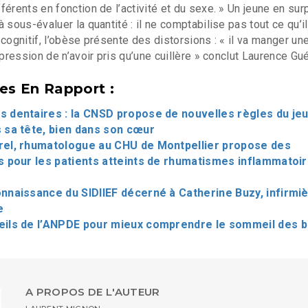
férents en fonction de l’activité et du sexe. » Un jeune en sur
 sous-évaluer la quantité : il ne comptabilise pas tout ce qu’il
cognitif, l’obèse présente des distorsions : « il va manger un
mpression de n’avoir pris qu’une cuillère » conclut Laurence Gué
les En Rapport :
 dentaires : la CNSD propose de nouvelles règles du jeu
 sa tête, bien dans son cœur
rel, rhumatologue au CHU de Montpellier propose des
pour les patients atteints de rhumatismes inflammatoi
nnaissance du SIDIIEF décerné à Catherine Buzy, infirmi
e
eils de l’ANPDE pour mieux comprendre le sommeil des 
A PROPOS DE L'AUTEUR