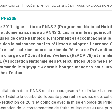
OURNALISTES
OBÉSITÉ INFANTILE, ET SI C’ÉTAIT AUSSI UNE QUESTION 
 PRESSE
e 2011 signe la fin du PNNS 2 (Programme National Nutri
 et donne naissance au PNNS 3. Les infirmières puéricult
uses de cette pathologie, informent et accompagnent le
s dès la naissance sur les réflexes à adopter. Laurence 
ière puéricultrice, coordinatrice du Réseau de Prévention
en charge de l’Obésité des Yvelines (REPOP 78) et memb
E (Association Nationale des Puéricultrices Diplômées e
ommande le triptyque « dormir-bouger-manger » pour lutt
chez l’enfant.
sultats des deux PNNS sont encourageants ! », déclare Laure
ez l’adulte la courbe de l’obésité poursuit sa croissance, cell
ne réduction de 20 % et coïncide avec la mise en place du PNN
entation de la consommation de fruits et légumes et une pri