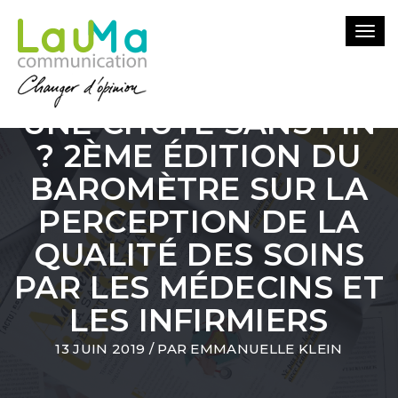
Togg
navi
QUALITÉ DES SOINS :
UNE CHUTE SANS FIN
? 2ÈME ÉDITION DU
BAROMÈTRE SUR LA
PERCEPTION DE LA
QUALITÉ DES SOINS
PAR LES MÉDECINS ET
LES INFIRMIERS
13 JUIN 2019
/ PAR
EMMANUELLE KLEIN