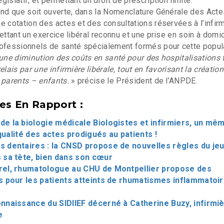
islatif, et permettant un droit de prescription limité.
end que soit ouverte, dans la Nomenclature Générale des Acte
e cotation des actes et des consultations réservées à l’infir
ettant un exercice libéral reconnu et une prise en soin à domi
rofessionnels de santé spécialement formés pour cette popula
 une diminution des coûts en santé pour des hospitalisations 
elais par une infirmière libérale, tout en favorisant la création 
 parents – enfants.
» précise le Président de l’ANPDE.
les En Rapport :
e la biologie médicale Biologistes et infirmiers, un mê
qualité des actes prodigués au patients !
 dentaires : la CNSD propose de nouvelles règles du jeu
 sa tête, bien dans son cœur
rel, rhumatologue au CHU de Montpellier propose des
pour les patients atteints de rhumatismes inflammatoi
nnaissance du SIDIIEF décerné à Catherine Buzy, infirmi
e