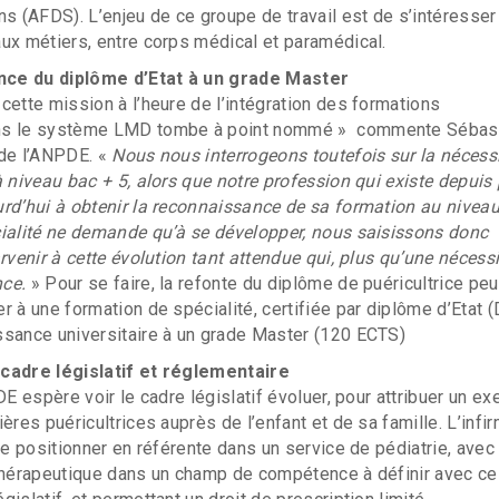
ns (AFDS). L’enjeu de ce groupe de travail est de s’intéresser 
ux métiers, entre corps médical et paramédical.
ce du diplôme d’Etat à un grade Master
cette mission à l’heure de l’intégration des formations
ns le système LMD tombe à point nommé » commente Sébas
 de l’ANPDE. «
Nous nous interrogeons toutefois sur la nécess
à niveau bac + 5, alors que notre profession qui existe depuis
rd’hui à obtenir la reconnaissance de sa formation au nivea
cialité ne demande qu’à se développer, nous saisissons donc
rvenir à cette évolution tant attendue qui, plus qu’une nécessi
nce.
» Pour se faire, la refonte du diplôme de puéricultrice peu
 à une formation de spécialité, certifiée par diplôme d’Etat (
ssance universitaire à un grade Master (120 ECTS)
cadre législatif et réglementaire
DE espère voir le cadre législatif évoluer, pour attribuer un ex
ères puéricultrices auprès de l’enfant et de sa famille. L’infi
se positionner en référente dans un service de pédiatrie, avec
 thérapeutique dans un champ de compétence à définir avec ce