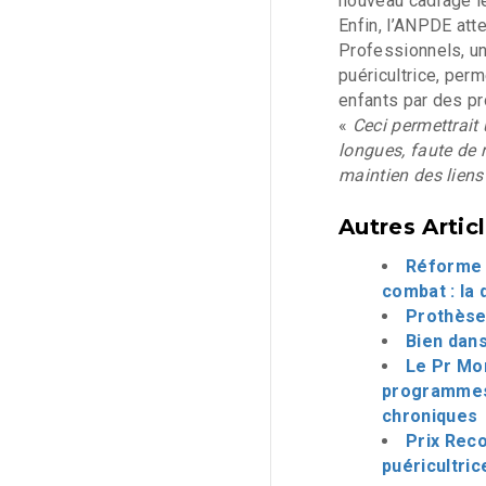
nouveau cadrage lég
Enfin, l’ANPDE att
Professionnels, un
puéricultrice, perm
enfants par des p
«
Ceci permettrait
longues, faute de r
maintien des liens
Autres Artic
Réforme d
combat : la 
Prothèses
Bien dans
Le Pr Mo
programmes 
chroniques
Prix Reco
puéricultric