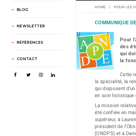
HOME
POUR LES J
BLOG
COMMUNIQUE DE
NEWSLETTER
Pour l
RÉFÉRENCES
des ét
qui do
CONTACT
la fonc
Cette r
la spécialité, la 
qui disposent d’un 
en soin holistique 
La mission relativ
été confiée en mai
supérieur, à Laur
président de l’Obs
(ONDPS) et à Danie