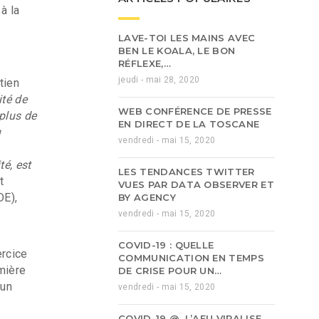
à la
LAVE-TOI LES MAINS AVEC
BEN LE KOALA, LE BON
RÉFLEXE,…
jeudi - mai 28, 2020
tien
ité de
WEB CONFÉRENCE DE PRESSE
 plus de
EN DIRECT DE LA TOSCANE
u
vendredi - mai 15, 2020
té, est
LES TENDANCES TWITTER
t
VUES PAR DATA OBSERVER ET
DE),
BY AGENCY
vendredi - mai 15, 2020
COVID-19 : QUELLE
ercice
COMMUNICATION EN TEMPS
rmière
DE CRISE POUR UN…
 un
vendredi - mai 15, 2020
COVID-19 @, L’AFU VIRALISE