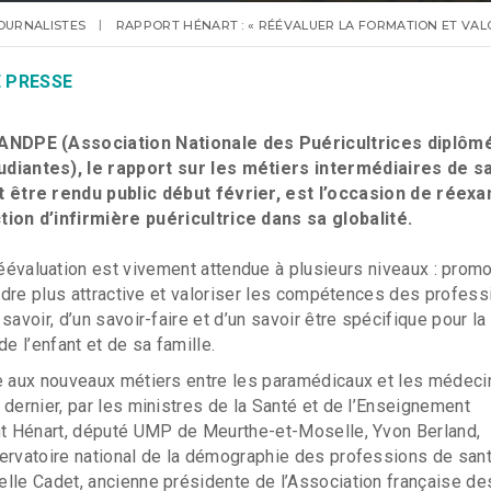
OURNALISTES
RAPPORT HÉNART : « RÉÉVALUER LA FORMATION ET VALOR
 PRESSE
’ANDPE (Association Nationale des Puéricultrices diplôm
udiantes), le rapport sur les métiers intermédiaires de s
it être rendu public début février, est l’occasion de réex
tion d’infirmière puéricultrice dans sa globalité.
éévaluation est vivement attendue à plusieurs niveaux : prom
rendre plus attractive et valoriser les compétences des profes
savoir, d’un savoir-faire et d’un savoir être spécifique pour la
de l’enfant et de sa famille.
e aux nouveaux métiers entre les paramédicaux et les médeci
 dernier, par les ministres de la Santé et de l’Enseignement
ent Hénart, député UMP de Meurthe-et-Moselle, Yvon Berland,
ervatoire national de la démographie des professions de san
lle Cadet, ancienne présidente de l’Association française de