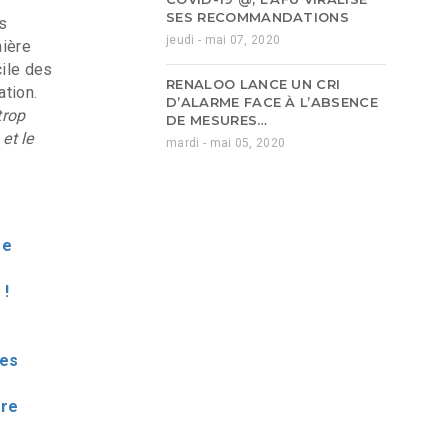
SES RECOMMANDATIONS
s
jeudi - mai 07, 2020
mière
cile des
RENALOO LANCE UN CRI
tion.
D’ALARME FACE À L’ABSENCE
trop
DE MESURES…
et le
mardi - mai 05, 2020
me
 !
res
ère