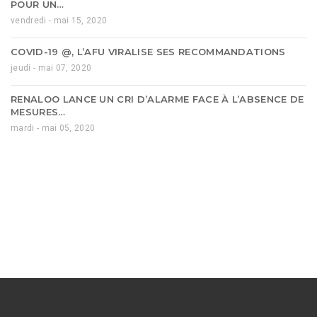
POUR UN…
vendredi - mai 15, 2020
COVID-19 @, L’AFU VIRALISE SES RECOMMANDATIONS
jeudi - mai 07, 2020
RENALOO LANCE UN CRI D’ALARME FACE À L’ABSENCE DE
MESURES…
mardi - mai 05, 2020