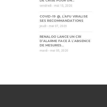
DE CRISE POUR UN…
vendredi - mai 15, 2020
COVID-19 @, L’AFU VIRALISE
SES RECOMMANDATIONS
jeudi - mai 07, 2020
RENALOO LANCE UN CRI
D’ALARME FACE À L’ABSENCE
DE MESURES…
mardi - mai 05, 2020