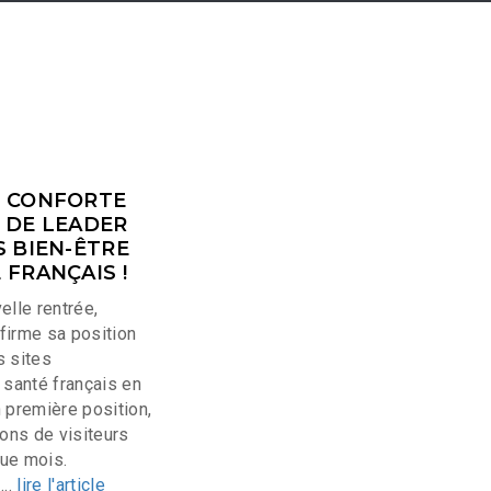
E CONFORTE
 DE LEADER
S BIEN-ÊTRE
 FRANÇAIS !
elle rentrée,
firme sa position
s sites
 santé français en
 première position,
ions de visiteurs
que mois.
...
lire l'article