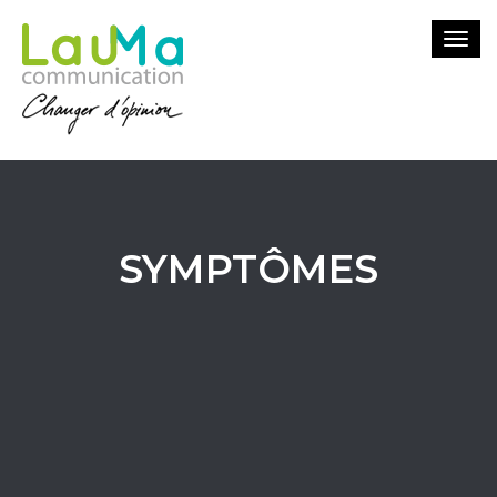
Togg
navi
SYMPTÔMES