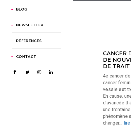
BLOG
NEWSLETTER
RÉFÉRENCES
CANCER D
CONTACT
DE NOUV
DE TRAIT
4e cancer de
cancer fémini
vessie est tr
En cause, un
d’avancée th
une trentaine
phénomène 
changer...
lire