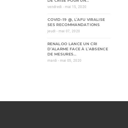
DE CRISE POUR UN…
vendredi - mai 15, 2020
COVID-19 @, L’AFU VIRALISE
SES RECOMMANDATIONS
jeudi - mai 07, 2020
RENALOO LANCE UN CRI
D’ALARME FACE À L’ABSENCE
DE MESURES…
mardi - mai 05, 2020