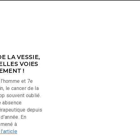
E LA VESSIE,
ELLES VOIES
EMENT !
 l’homme et 7e
n, le cancer de la
op souvent oublié.
e absence
érapeutique depuis
 d’année. En
amené à
 l'article